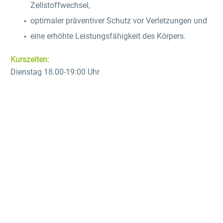
Zellstoffwechsel,
optimaler präventiver Schutz vor Verletzungen und
eine erhöhte Leistungsfähigkeit des Körpers.
Kurszeiten:
Dienstag 18.00-19:00 Uhr
THERAPEUTISCHES YOGA
Yoga ist eine Möglichkeit Körper und Geist zur Ruhe
kommen zu lassen und durchzuatmen. Mittels Asana
Praxis (Körperarbeit) und anderen Methoden des Yoga,
wie z.B. Atemübungen, Achtsamkeit und Meditation,
fördern wir nicht nur die Ruhe des Geistes, sondern es
wird uns möglich den ganzen Körper mit Bewusstheit zu
durchdringen. Jeder kann mitmachen und von den